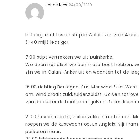
Jet de Nies
24/09/2019
In 1 dag, met tussenstop in Calais van zo’n 4 u
(±40 mijl) let’s go!
7.00 stipt vertrekken we uit Duinkerke.
We doen net alsof we een motorboot hebben, wa
zijn we in Calais. Anker uit en wachten tot de le
16.00 richting Boulogne-Sur-Mer wind Zuid-West.
om, wind draait zuid,zuider,zuidst. Golven tot ove
van de duikende boot in de golven. Zeilen klein e
21.00 haven in zicht, zeilen zakken, motor aan. 
roepen we de kustwacht op. En Anglais. Vijf Frans
parkeren maar.
22.00 bibberende benen stappen aan land.