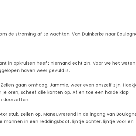
ur om de stroming af te wachten. Van Duinkerke naar Boulogn
nt in opkruisen heeft niemand echt zin. Voor we het weten
eggelopen haven weer gevuld is.
 Zeilen gaan omhoog. Jammie, weer even onszelf zijn. Hoekj
r je oren, scheef alle kanten op. Af en toe een harde klap
n doorzetten.
Motor stuk, zeilen op. Maneuvrerend in de ingang van Boulogn
e mannen in een reddingsboot, lijntje achter, lijntje voor en