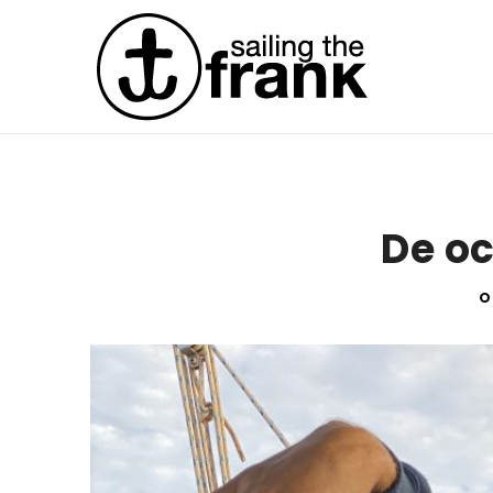
De o
O