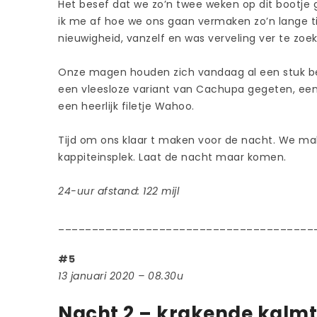
Het besef dat we zo’n twee weken op dit bootje ga
ik me af hoe we ons gaan vermaken zo’n lange ti
nieuwigheid, vanzelf en was verveling ver te zoe
Onze magen houden zich vandaag al een stuk b
een vleesloze variant van Cachupa gegeten, ee
een heerlijk filetje Wahoo.
Tijd om ons klaar t maken voor de nacht. We make
kappiteinsplek. Laat de nacht maar komen.
24-uur afstand: 122 mijl
______________________________________
#5
13 januari 2020 – 08.30u
Nacht 2 – krakende kalm